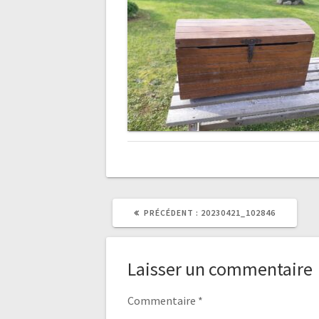
ARTICLE
PRÉCÉDENT :
20230421_102846
PRÉCÉDENT
:
Laisser un commentaire
Commentaire
*