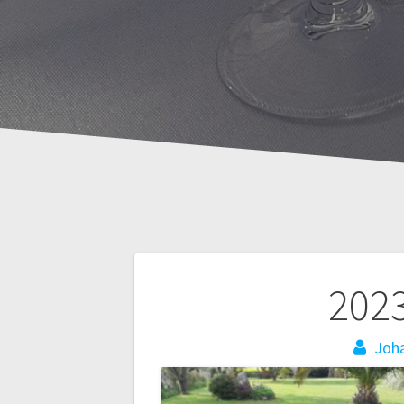
Navigation
202
de
Joh
l’article