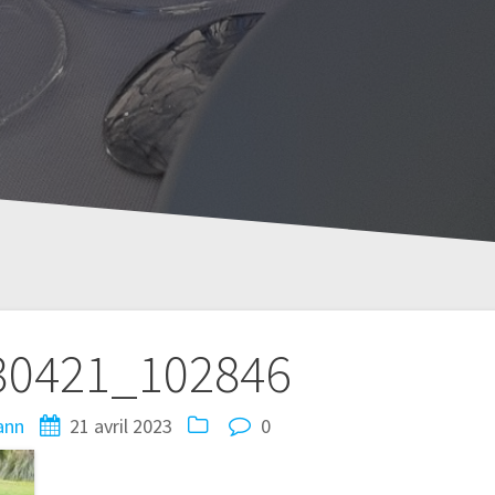
30421_102846
ann
21 avril 2023
0