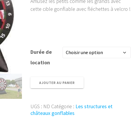
59,00 €
Amusez les petits comme les grands avec
à
cette cible gonflable avec fléchettes à velcro !
89,00 €
Durée de
location
quantité
AJOUTER AU PANIER
de
Cible
gonflable
UGS :
ND
Catégorie :
Les structures et
géante
châteaux gonflables
2m
X
2m