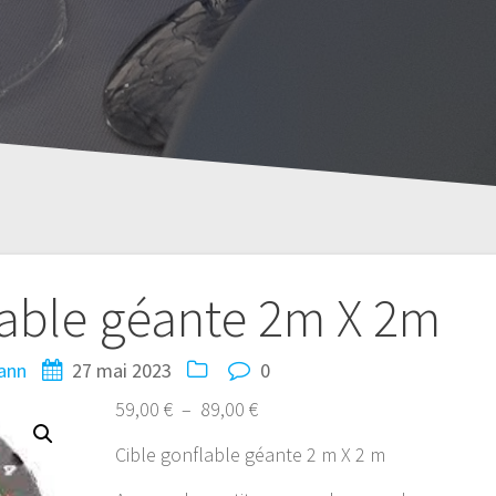
lable géante 2m X 2m
ann
27 mai 2023
0
Plage
59,00
€
–
89,00
€
de
Cible gonflable géante 2 m X 2 m
prix :