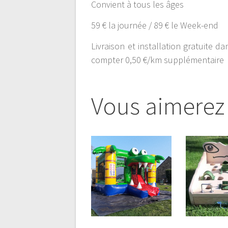
Convient à tous les âges
59 € la journée / 89 € le Week-end
Livraison et installation gratuite 
compter 0,50 €/km supplémentaire
Vous aimerez