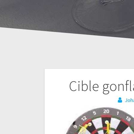
Navigation
Cible gonf
de
Joh
l’article