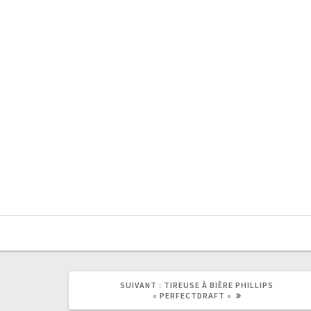
ARTICLE
SUIVANT :
TIREUSE À BIÈRE PHILLIPS
SUIVANT
« PERFECTDRAFT »
: