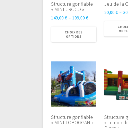
Structure gonflable
Jeu de la G
« MINI CROCO »
20,00
€
–
30
Plage
149,00
€
–
199,00
€
de
Ce
CHOIX
prix :
OPTI
produit
CHOIX DES
OPTIONS
149,00 €
a
à
plusieurs
199,00 €
variations.
Les
options
peuvent
être
choisies
sur
la
page
du
Structure gonflable
Structure 
produit
« MINI TOBOGGAN »
« Le mond
Dinos »