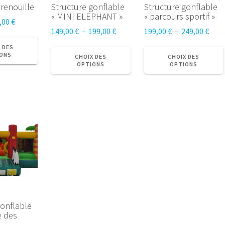
renouille
Structure gonflable
Structure gonflable
« MINI ELEPHANT »
« parcours sportif »
Plage
,00
€
Plage
Plag
149,00
€
–
199,00
€
199,00
€
–
249,00
€
de
Ce
de
de
prix :
Ce
produit
 DES
prix :
prix :
ONS
20,00 €
produit
CHOIX DES
CHOIX DES
a
OPTIONS
OPTIONS
149,00 €
199,
à
a
plusieurs
à
à
30,00 €
plusieurs
variations.
199,00 €
249,
variations.
Les
Les
options
options
peuvent
peuvent
être
être
choisies
choisies
sur
sur
la
la
page
page
du
du
produit
gonflable
produit
e des