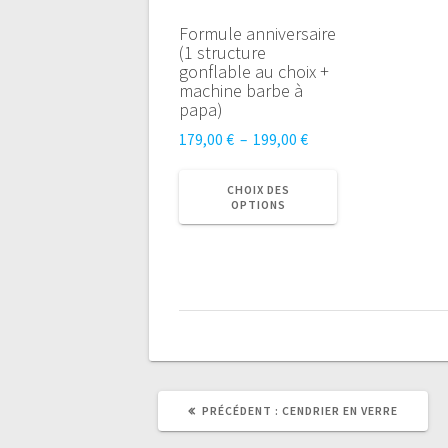
Formule anniversaire
(1 structure
gonflable au choix +
machine barbe à
papa)
Plage
179,00
€
–
199,00
€
de
Ce
prix :
produit
CHOIX DES
OPTIONS
179,00 €
a
à
plusieurs
199,00 €
variations.
Les
options
peuvent
être
choisies
sur
ARTICLE
PRÉCÉDENT :
CENDRIER EN VERRE
la
PRÉCÉDENT
:
page