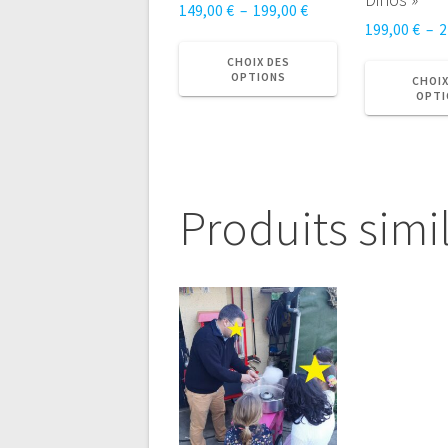
Plage
149,00
€
–
199,00
€
199,00
€
–
2
de
Ce
prix :
produit
CHOIX DES
OPTIONS
149,00 €
CHOIX
a
OPTI
à
plusieurs
199,00 €
variations.
Les
options
peuvent
Produits simi
être
choisies
sur
la
page
du
produit